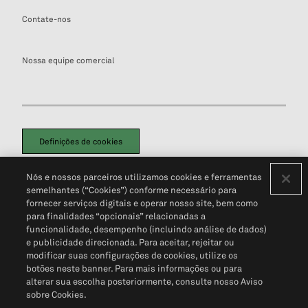
Contate-nos
Nossa equipe comercial
Definições de cookies
Disclaimers Legais
Termos de Uso
Aviso de Cookies
Nós e nossos parceiros utilizamos cookies e ferramentas
Política de Privacidade
Portal de privacidade do cliente (em inglês)
semelhantes (“Cookies”) conforme necessário para
Não Venda Minhas Informações Pessoais
© 2026 S&P Global
fornecer serviços digitais e operar nosso site, bem como
para finalidades “opcionais” relacionadas a
funcionalidade, desempenho (incluindo análise de dados)
e publicidade direcionada. Para aceitar, rejeitar ou
modificar suas configurações de cookies, utilize os
botões neste banner. Para mais informações ou para
alterar sua escolha posteriormente, consulte nosso Aviso
sobre Cookies.