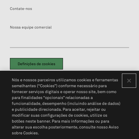
Contate-nos
Nossa equipe comercial
Definições de cookies
Disclaimers Legais
Termos de Uso
Aviso de Cookies
Nós e nossos parceiros utilizamos cookies e ferramentas
Política de Privacidade
Portal de privacidade do cliente (em inglês)
semelhantes (“Cookies”) conforme necessário para
Não Venda Minhas Informações Pessoais
© 2026 S&P Global
fornecer serviços digitais e operar nosso site, bem como
para finalidades “opcionais” relacionadas a
funcionalidade, desempenho (incluindo análise de dados)
e publicidade direcionada. Para aceitar, rejeitar ou
modificar suas configurações de cookies, utilize os
botões neste banner. Para mais informações ou para
alterar sua escolha posteriormente, consulte nosso Aviso
sobre Cookies.