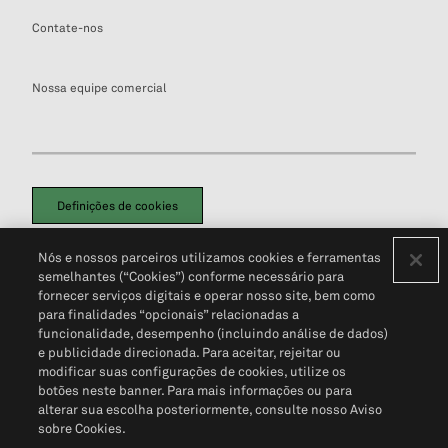
Contate-nos
Nossa equipe comercial
Definições de cookies
Disclaimers Legais
Termos de Uso
Aviso de Cookies
Nós e nossos parceiros utilizamos cookies e ferramentas
Política de Privacidade
Portal de privacidade do cliente (em inglês)
semelhantes (“Cookies”) conforme necessário para
Não Venda Minhas Informações Pessoais
© 2026 S&P Global
fornecer serviços digitais e operar nosso site, bem como
para finalidades “opcionais” relacionadas a
funcionalidade, desempenho (incluindo análise de dados)
e publicidade direcionada. Para aceitar, rejeitar ou
modificar suas configurações de cookies, utilize os
botões neste banner. Para mais informações ou para
alterar sua escolha posteriormente, consulte nosso Aviso
sobre Cookies.