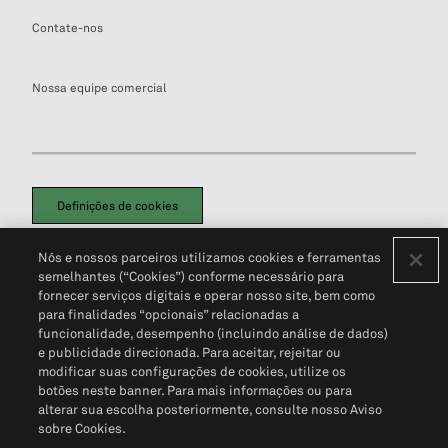
Contate-nos
Nossa equipe comercial
Definições de cookies
Disclaimers Legais
Termos de Uso
Aviso de Cookies
Nós e nossos parceiros utilizamos cookies e ferramentas
Política de Privacidade
Portal de privacidade do cliente (em inglês)
semelhantes (“Cookies”) conforme necessário para
Não Venda Minhas Informações Pessoais
© 2026 S&P Global
fornecer serviços digitais e operar nosso site, bem como
para finalidades “opcionais” relacionadas a
funcionalidade, desempenho (incluindo análise de dados)
e publicidade direcionada. Para aceitar, rejeitar ou
modificar suas configurações de cookies, utilize os
botões neste banner. Para mais informações ou para
alterar sua escolha posteriormente, consulte nosso Aviso
sobre Cookies.