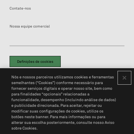
Contate-nos
Nossa equipe comercial
Definições de cookies
Disclaimers Legais
Termos de Uso
Aviso de Cookies
Nós e nossos parceiros utilizamos cookies e ferramentas
Política de Privacidade
Portal de privacidade do cliente (em inglês)
semelhantes (“Cookies”) conforme necessário para
Não Venda Minhas Informações Pessoais
© 2026 S&P Global
fornecer serviços digitais e operar nosso site, bem como
para finalidades “opcionais” relacionadas a
funcionalidade, desempenho (incluindo análise de dados)
e publicidade direcionada. Para aceitar, rejeitar ou
modificar suas configurações de cookies, utilize os
botões neste banner. Para mais informações ou para
alterar sua escolha posteriormente, consulte nosso Aviso
sobre Cookies.