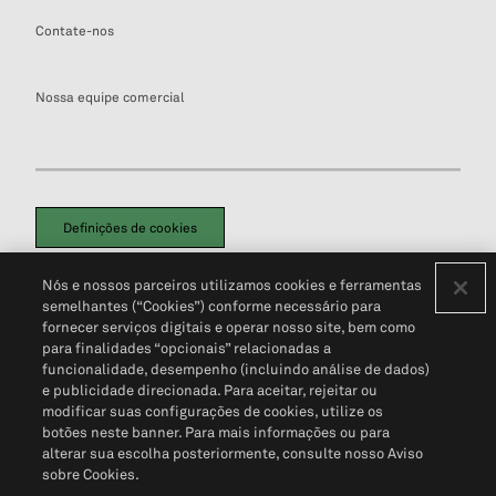
Contate-nos
Nossa equipe comercial
Definições de cookies
Disclaimers Legais
Termos de Uso
Aviso de Cookies
Nós e nossos parceiros utilizamos cookies e ferramentas
Política de Privacidade
Portal de privacidade do cliente (em inglês)
semelhantes (“Cookies”) conforme necessário para
Não Venda Minhas Informações Pessoais
© 2026 S&P Global
fornecer serviços digitais e operar nosso site, bem como
para finalidades “opcionais” relacionadas a
funcionalidade, desempenho (incluindo análise de dados)
e publicidade direcionada. Para aceitar, rejeitar ou
modificar suas configurações de cookies, utilize os
botões neste banner. Para mais informações ou para
alterar sua escolha posteriormente, consulte nosso Aviso
sobre Cookies.