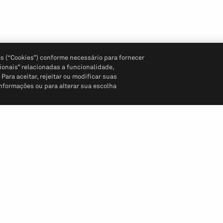
s (“Cookies”) conforme necessário para fornecer
ionais” relacionadas a funcionalidade,
ara aceitar, rejeitar ou modificar suas
informações ou para alterar sua escolha
Siga-nos