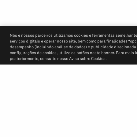
Nós e nossos parceiros utilizamos cookies e ferramentas semelhante
serviços digitais e operar nosso site, bem como para finalidades “opc
desempenho (incluindo análise de dados) e publicidade direcionada. P
configurações de cookies, utilize os botões neste banner. Para mais 
posteriormente, consulte nosso Aviso sobre Cookies.