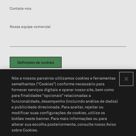
Contate-nos
Nossa equipe comercial
Definições de cookies
Disclaimers Legais
Termos de Uso
Aviso de Cookies
Nós e nossos parceiros utilizamos cookies e ferramentas
Política de Privacidade
Portal de privacidade do cliente (em inglês)
semelhantes (“Cookies”) conforme necessário para
Não Venda Minhas Informações Pessoais
© 2026 S&P Global
fornecer serviços digitais e operar nosso site, bem como
para finalidades “opcionais” relacionadas a
funcionalidade, desempenho (incluindo análise de dados)
e publicidade direcionada. Para aceitar, rejeitar ou
modificar suas configurações de cookies, utilize os
botões neste banner. Para mais informações ou para
alterar sua escolha posteriormente, consulte nosso Aviso
sobre Cookies.