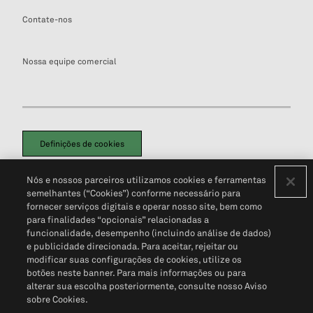
Contate-nos
Nossa equipe comercial
Definições de cookies
Disclaimers Legais
Termos de Uso
Aviso de Cookies
Nós e nossos parceiros utilizamos cookies e ferramentas
Política de Privacidade
Portal de privacidade do cliente (em inglês)
semelhantes (“Cookies”) conforme necessário para
Não Venda Minhas Informações Pessoais
© 2026 S&P Global
fornecer serviços digitais e operar nosso site, bem como
para finalidades “opcionais” relacionadas a
funcionalidade, desempenho (incluindo análise de dados)
e publicidade direcionada. Para aceitar, rejeitar ou
modificar suas configurações de cookies, utilize os
botões neste banner. Para mais informações ou para
alterar sua escolha posteriormente, consulte nosso Aviso
sobre Cookies.