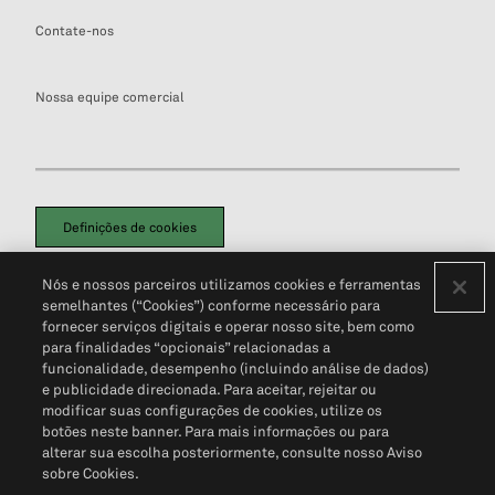
Contate-nos
Nossa equipe comercial
Definições de cookies
Disclaimers Legais
Termos de Uso
Aviso de Cookies
Nós e nossos parceiros utilizamos cookies e ferramentas
Política de Privacidade
Portal de privacidade do cliente (em inglês)
semelhantes (“Cookies”) conforme necessário para
Não Venda Minhas Informações Pessoais
© 2026 S&P Global
fornecer serviços digitais e operar nosso site, bem como
para finalidades “opcionais” relacionadas a
funcionalidade, desempenho (incluindo análise de dados)
e publicidade direcionada. Para aceitar, rejeitar ou
modificar suas configurações de cookies, utilize os
botões neste banner. Para mais informações ou para
alterar sua escolha posteriormente, consulte nosso Aviso
sobre Cookies.