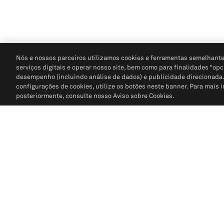
Nós e nossos parceiros utilizamos cookies e ferramentas semelhante
serviços digitais e operar nosso site, bem como para finalidades “opc
desempenho (incluindo análise de dados) e publicidade direcionada. P
configurações de cookies, utilize os botões neste banner. Para mais 
posteriormente, consulte nosso Aviso sobre Cookies.