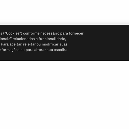
s (“Cookies”) conforme necessário para fornecer
ionais” relacionadas a funcionalidade,
ara aceitar, rejeitar ou modificar suas
informações ou para alterar sua escolha
Siga-nos