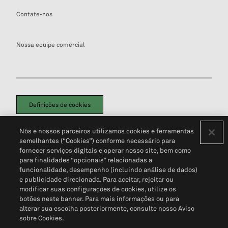
Contate-nos
Nossa equipe comercial
Definições de cookies
Disclaimers Legais
Termos de Uso
Aviso de Cookies
Nós e nossos parceiros utilizamos cookies e ferramentas
Política de Privacidade
Portal de privacidade do cliente (em inglês)
semelhantes (“Cookies”) conforme necessário para
Não Venda Minhas Informações Pessoais
© 2026 S&P Global
fornecer serviços digitais e operar nosso site, bem como
para finalidades “opcionais” relacionadas a
funcionalidade, desempenho (incluindo análise de dados)
e publicidade direcionada. Para aceitar, rejeitar ou
modificar suas configurações de cookies, utilize os
botões neste banner. Para mais informações ou para
alterar sua escolha posteriormente, consulte nosso Aviso
sobre Cookies.