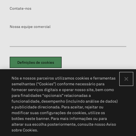
Contate-nos
Nossa equipe comercial
Definições de cookies
Disclaimers Legais
Termos de Uso
Aviso de Cookies
Nós e nossos parceiros utilizamos cookies e ferramentas
Política de Privacidade
Portal de privacidade do cliente (em inglês)
semelhantes (“Cookies”) conforme necessário para
Não Venda Minhas Informações Pessoais
© 2026 S&P Global
fornecer serviços digitais e operar nosso site, bem como
para finalidades “opcionais” relacionadas a
funcionalidade, desempenho (incluindo análise de dados)
e publicidade direcionada. Para aceitar, rejeitar ou
modificar suas configurações de cookies, utilize os
botões neste banner. Para mais informações ou para
alterar sua escolha posteriormente, consulte nosso Aviso
sobre Cookies.