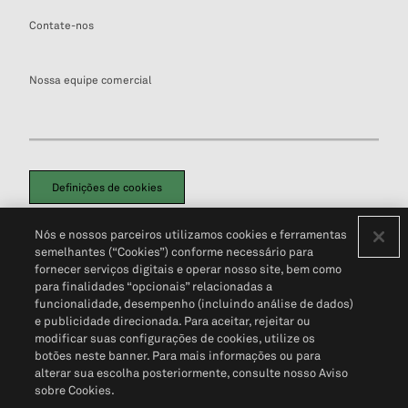
Contate-nos
Nossa equipe comercial
Definições de cookies
Disclaimers Legais
Termos de Uso
Aviso de Cookies
Nós e nossos parceiros utilizamos cookies e ferramentas
Política de Privacidade
Portal de privacidade do cliente (em inglês)
semelhantes (“Cookies”) conforme necessário para
Não Venda Minhas Informações Pessoais
© 2026 S&P Global
fornecer serviços digitais e operar nosso site, bem como
para finalidades “opcionais” relacionadas a
funcionalidade, desempenho (incluindo análise de dados)
e publicidade direcionada. Para aceitar, rejeitar ou
modificar suas configurações de cookies, utilize os
botões neste banner. Para mais informações ou para
alterar sua escolha posteriormente, consulte nosso Aviso
sobre Cookies.