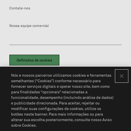
Contate-nos
Nossa equipe comercial
Definições de cookies
Disclaimers Legais
Termos de Uso
Aviso de Cookies
Nós e nossos parceiros utilizamos cookies e ferramentas
Política de Privacidade
Portal de privacidade do cliente (em inglês)
semelhantes (“Cookies”) conforme necessário para
Não Venda Minhas Informações Pessoais
© 2026 S&P Global
fornecer serviços digitais e operar nosso site, bem como
para finalidades “opcionais” relacionadas a
funcionalidade, desempenho (incluindo análise de dados)
e publicidade direcionada. Para aceitar, rejeitar ou
modificar suas configurações de cookies, utilize os
botões neste banner. Para mais informações ou para
alterar sua escolha posteriormente, consulte nosso Aviso
sobre Cookies.