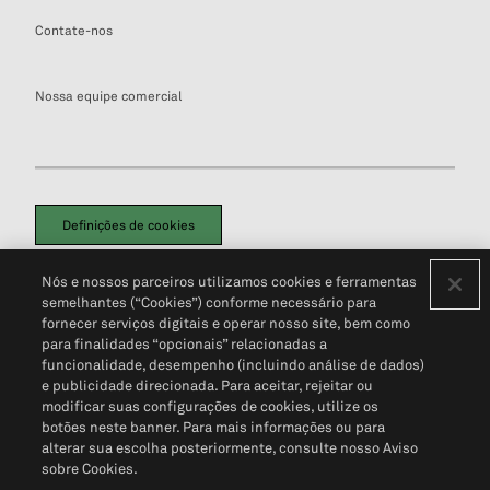
Contate-nos
Nossa equipe comercial
Definições de cookies
Disclaimers Legais
Termos de Uso
Aviso de Cookies
Nós e nossos parceiros utilizamos cookies e ferramentas
Política de Privacidade
Portal de privacidade do cliente (em inglês)
semelhantes (“Cookies”) conforme necessário para
Não Venda Minhas Informações Pessoais
© 2026 S&P Global
fornecer serviços digitais e operar nosso site, bem como
para finalidades “opcionais” relacionadas a
funcionalidade, desempenho (incluindo análise de dados)
e publicidade direcionada. Para aceitar, rejeitar ou
modificar suas configurações de cookies, utilize os
botões neste banner. Para mais informações ou para
alterar sua escolha posteriormente, consulte nosso Aviso
sobre Cookies.