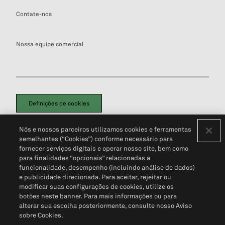
Contate-nos
Nossa equipe comercial
Definições de cookies
Disclaimers Legais
Termos de Uso
Aviso de Cookies
Nós e nossos parceiros utilizamos cookies e ferramentas
Política de Privacidade
Portal de privacidade do cliente (em inglês)
semelhantes (“Cookies”) conforme necessário para
Não Venda Minhas Informações Pessoais
© 2026 S&P Global
fornecer serviços digitais e operar nosso site, bem como
para finalidades “opcionais” relacionadas a
funcionalidade, desempenho (incluindo análise de dados)
e publicidade direcionada. Para aceitar, rejeitar ou
modificar suas configurações de cookies, utilize os
botões neste banner. Para mais informações ou para
alterar sua escolha posteriormente, consulte nosso Aviso
sobre Cookies.