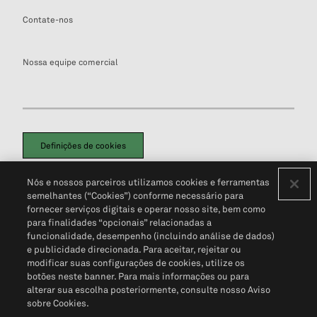
Contate-nos
Nossa equipe comercial
Definições de cookies
Disclaimers Legais
Termos de Uso
Aviso de Cookies
Nós e nossos parceiros utilizamos cookies e ferramentas
Política de Privacidade
Portal de privacidade do cliente (em inglês)
semelhantes (“Cookies”) conforme necessário para
Não Venda Minhas Informações Pessoais
© 2026 S&P Global
fornecer serviços digitais e operar nosso site, bem como
para finalidades “opcionais” relacionadas a
funcionalidade, desempenho (incluindo análise de dados)
e publicidade direcionada. Para aceitar, rejeitar ou
modificar suas configurações de cookies, utilize os
botões neste banner. Para mais informações ou para
alterar sua escolha posteriormente, consulte nosso Aviso
sobre Cookies.