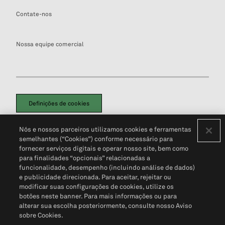
Contate-nos
Nossa equipe comercial
Definições de cookies
Disclaimers Legais
Termos de Uso
Aviso de Cookies
Nós e nossos parceiros utilizamos cookies e ferramentas
Política de Privacidade
Portal de privacidade do cliente (em inglês)
semelhantes (“Cookies”) conforme necessário para
Não Venda Minhas Informações Pessoais
© 2026 S&P Global
fornecer serviços digitais e operar nosso site, bem como
para finalidades “opcionais” relacionadas a
funcionalidade, desempenho (incluindo análise de dados)
e publicidade direcionada. Para aceitar, rejeitar ou
modificar suas configurações de cookies, utilize os
botões neste banner. Para mais informações ou para
alterar sua escolha posteriormente, consulte nosso Aviso
sobre Cookies.