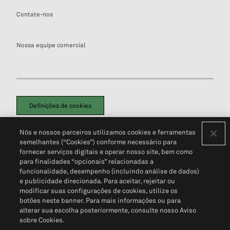
Contate-nos
Nossa equipe comercial
Definições de cookies
Disclaimers Legais
Termos de Uso
Aviso de Cookies
Nós e nossos parceiros utilizamos cookies e ferramentas
Política de Privacidade
Portal de privacidade do cliente (em inglês)
semelhantes (“Cookies”) conforme necessário para
Não Venda Minhas Informações Pessoais
© 2026 S&P Global
fornecer serviços digitais e operar nosso site, bem como
para finalidades “opcionais” relacionadas a
funcionalidade, desempenho (incluindo análise de dados)
e publicidade direcionada. Para aceitar, rejeitar ou
modificar suas configurações de cookies, utilize os
botões neste banner. Para mais informações ou para
alterar sua escolha posteriormente, consulte nosso Aviso
sobre Cookies.