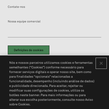
Contate-nos
Nossa equipe comercial
Definições de cookies
Disclaimers Legais
Termos de Uso
Aviso de Cookies
Nós e nossos parceiros utilizamos cookies e ferramentas
Política de Privacidade
Portal de privacidade do cliente (em inglês)
semelhantes (“Cookies”) conforme necessário para
Não Venda Minhas Informações Pessoais
© 2026 S&P Global
fornecer serviços digitais e operar nosso site, bem como
para finalidades “opcionais” relacionadas a
funcionalidade, desempenho (incluindo análise de dados)
e publicidade direcionada. Para aceitar, rejeitar ou
modificar suas configurações de cookies, utilize os
botões neste banner. Para mais informações ou para
alterar sua escolha posteriormente, consulte nosso Aviso
sobre Cookies.