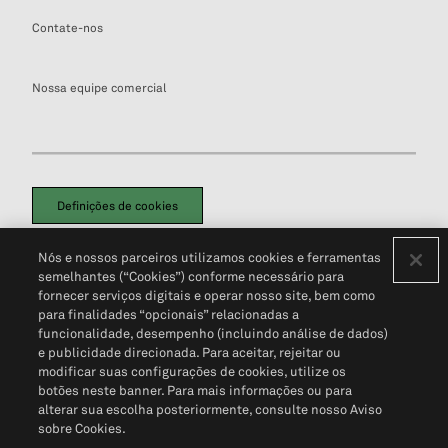
Contate-nos
Nossa equipe comercial
Definições de cookies
Disclaimers Legais
Termos de Uso
Aviso de Cookies
Nós e nossos parceiros utilizamos cookies e ferramentas
Política de Privacidade
Portal de privacidade do cliente (em inglês)
semelhantes (“Cookies”) conforme necessário para
Não Venda Minhas Informações Pessoais
© 2026 S&P Global
fornecer serviços digitais e operar nosso site, bem como
para finalidades “opcionais” relacionadas a
funcionalidade, desempenho (incluindo análise de dados)
e publicidade direcionada. Para aceitar, rejeitar ou
modificar suas configurações de cookies, utilize os
botões neste banner. Para mais informações ou para
alterar sua escolha posteriormente, consulte nosso Aviso
sobre Cookies.