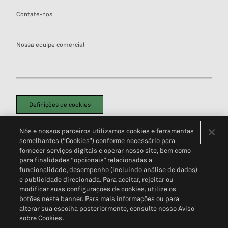
Contate-nos
Nossa equipe comercial
Definições de cookies
Disclaimers Legais
Termos de Uso
Aviso de Cookies
Nós e nossos parceiros utilizamos cookies e ferramentas
Política de Privacidade
Portal de privacidade do cliente (em inglês)
semelhantes (“Cookies”) conforme necessário para
Não Venda Minhas Informações Pessoais
© 2026 S&P Global
fornecer serviços digitais e operar nosso site, bem como
para finalidades “opcionais” relacionadas a
funcionalidade, desempenho (incluindo análise de dados)
e publicidade direcionada. Para aceitar, rejeitar ou
modificar suas configurações de cookies, utilize os
botões neste banner. Para mais informações ou para
alterar sua escolha posteriormente, consulte nosso Aviso
sobre Cookies.