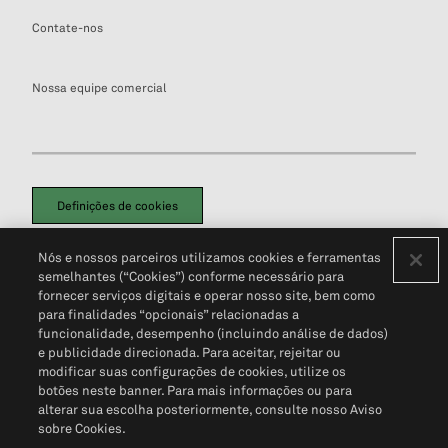
Contate-nos
Nossa equipe comercial
Definições de cookies
Disclaimers Legais
Termos de Uso
Aviso de Cookies
Nós e nossos parceiros utilizamos cookies e ferramentas
Política de Privacidade
Portal de privacidade do cliente (em inglês)
semelhantes (“Cookies”) conforme necessário para
Não Venda Minhas Informações Pessoais
© 2026 S&P Global
fornecer serviços digitais e operar nosso site, bem como
para finalidades “opcionais” relacionadas a
funcionalidade, desempenho (incluindo análise de dados)
e publicidade direcionada. Para aceitar, rejeitar ou
modificar suas configurações de cookies, utilize os
botões neste banner. Para mais informações ou para
alterar sua escolha posteriormente, consulte nosso Aviso
sobre Cookies.