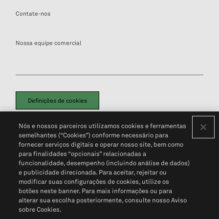
Contate-nos
Nossa equipe comercial
Definições de cookies
Disclaimers Legais
Termos de Uso
Aviso de Cookies
Nós e nossos parceiros utilizamos cookies e ferramentas
Política de Privacidade
Portal de privacidade do cliente (em inglês)
semelhantes (“Cookies”) conforme necessário para
Não Venda Minhas Informações Pessoais
© 2026 S&P Global
fornecer serviços digitais e operar nosso site, bem como
para finalidades “opcionais” relacionadas a
funcionalidade, desempenho (incluindo análise de dados)
e publicidade direcionada. Para aceitar, rejeitar ou
modificar suas configurações de cookies, utilize os
botões neste banner. Para mais informações ou para
alterar sua escolha posteriormente, consulte nosso Aviso
sobre Cookies.