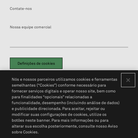
Contate-nos
Nossa equipe comercial
Definições de cookies
Disclaimers Legais
Termos de Uso
Aviso de Cookies
Nós e nossos parceiros utilizamos cookies e ferramentas
Política de Privacidade
Portal de privacidade do cliente (em inglês)
semelhantes (“Cookies”) conforme necessário para
Não Venda Minhas Informações Pessoais
© 2026 S&P Global
fornecer serviços digitais e operar nosso site, bem como
para finalidades “opcionais” relacionadas a
funcionalidade, desempenho (incluindo análise de dados)
e publicidade direcionada. Para aceitar, rejeitar ou
modificar suas configurações de cookies, utilize os
botões neste banner. Para mais informações ou para
alterar sua escolha posteriormente, consulte nosso Aviso
sobre Cookies.