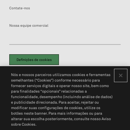
Contate-nos
Nossa equipe comercial
Definições de cookies
Disclaimers Legais
Termos de Uso
Aviso de Cookies
Nós e nossos parceiros utilizamos cookies e ferramentas
Política de Privacidade
Portal de privacidade do cliente (em inglês)
semelhantes (“Cookies”) conforme necessário para
Não Venda Minhas Informações Pessoais
© 2026 S&P Global
fornecer serviços digitais e operar nosso site, bem como
para finalidades “opcionais” relacionadas a
funcionalidade, desempenho (incluindo análise de dados)
e publicidade direcionada. Para aceitar, rejeitar ou
modificar suas configurações de cookies, utilize os
botões neste banner. Para mais informações ou para
alterar sua escolha posteriormente, consulte nosso Aviso
sobre Cookies.