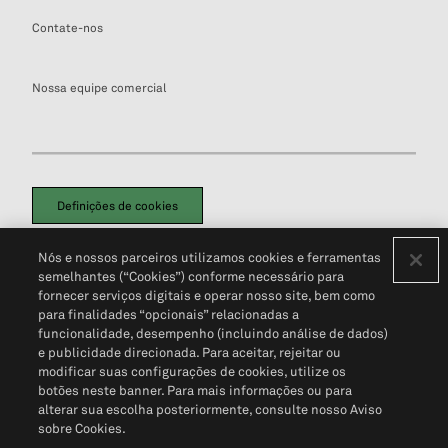
Contate-nos
Nossa equipe comercial
Definições de cookies
Disclaimers Legais
Termos de Uso
Aviso de Cookies
Nós e nossos parceiros utilizamos cookies e ferramentas
Política de Privacidade
Portal de privacidade do cliente (em inglês)
semelhantes (“Cookies”) conforme necessário para
Não Venda Minhas Informações Pessoais
© 2026 S&P Global
fornecer serviços digitais e operar nosso site, bem como
para finalidades “opcionais” relacionadas a
funcionalidade, desempenho (incluindo análise de dados)
e publicidade direcionada. Para aceitar, rejeitar ou
modificar suas configurações de cookies, utilize os
botões neste banner. Para mais informações ou para
alterar sua escolha posteriormente, consulte nosso Aviso
sobre Cookies.