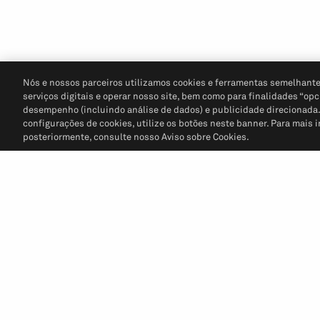
Nós e nossos parceiros utilizamos cookies e ferramentas semelhante
serviços digitais e operar nosso site, bem como para finalidades “opc
desempenho (incluindo análise de dados) e publicidade direcionada. P
configurações de cookies, utilize os botões neste banner. Para mais 
posteriormente, consulte nosso Aviso sobre Cookies.