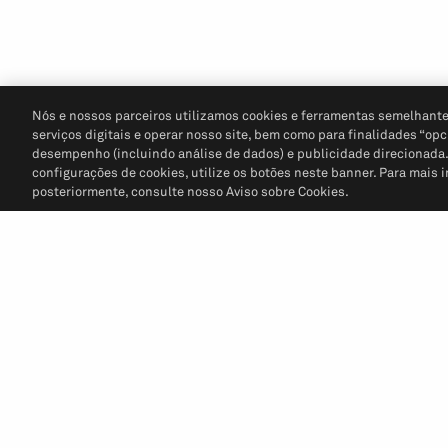
Nós e nossos parceiros utilizamos cookies e ferramentas semelhante
serviços digitais e operar nosso site, bem como para finalidades “opc
desempenho (incluindo análise de dados) e publicidade direcionada. P
configurações de cookies, utilize os botões neste banner. Para mais 
posteriormente, consulte nosso Aviso sobre Cookies.