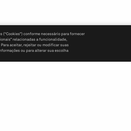
s (“Cookies”) conforme necessário para fornecer
ionais” relacionadas a funcionalidade,
ara aceitar, rejeitar ou modificar suas
informações ou para alterar sua escolha
Siga-nos