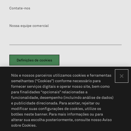
Contate-nos
Nossa equipe comercial
Definições de cookies
Disclaimers Legais
Termos de Uso
Aviso de Cookies
Nós e nossos parceiros utilizamos cookies e ferramentas
Política de Privacidade
Portal de privacidade do cliente (em inglês)
semelhantes (“Cookies”) conforme necessário para
Não Venda Minhas Informações Pessoais
© 2026 S&P Global
fornecer serviços digitais e operar nosso site, bem como
para finalidades “opcionais” relacionadas a
funcionalidade, desempenho (incluindo análise de dados)
e publicidade direcionada. Para aceitar, rejeitar ou
modificar suas configurações de cookies, utilize os
botões neste banner. Para mais informações ou para
alterar sua escolha posteriormente, consulte nosso Aviso
sobre Cookies.