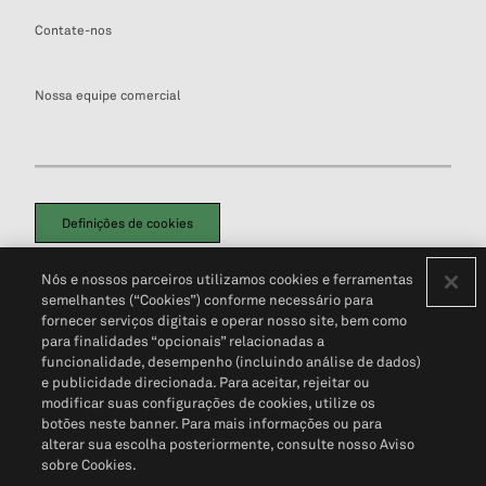
Contate-nos
Nossa equipe comercial
Definições de cookies
Disclaimers Legais
Termos de Uso
Aviso de Cookies
Nós e nossos parceiros utilizamos cookies e ferramentas
Política de Privacidade
Portal de privacidade do cliente (em inglês)
semelhantes (“Cookies”) conforme necessário para
Não Venda Minhas Informações Pessoais
© 2026 S&P Global
fornecer serviços digitais e operar nosso site, bem como
para finalidades “opcionais” relacionadas a
funcionalidade, desempenho (incluindo análise de dados)
e publicidade direcionada. Para aceitar, rejeitar ou
modificar suas configurações de cookies, utilize os
botões neste banner. Para mais informações ou para
alterar sua escolha posteriormente, consulte nosso Aviso
sobre Cookies.