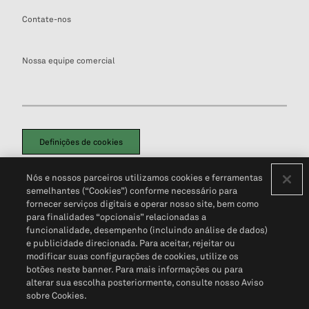
Contate-nos
Nossa equipe comercial
Definições de cookies
Disclaimers Legais
Termos de Uso
Aviso de Cookies
Nós e nossos parceiros utilizamos cookies e ferramentas
Política de Privacidade
Portal de privacidade do cliente (em inglês)
semelhantes (“Cookies”) conforme necessário para
Não Venda Minhas Informações Pessoais
© 2026 S&P Global
fornecer serviços digitais e operar nosso site, bem como
para finalidades “opcionais” relacionadas a
funcionalidade, desempenho (incluindo análise de dados)
e publicidade direcionada. Para aceitar, rejeitar ou
modificar suas configurações de cookies, utilize os
botões neste banner. Para mais informações ou para
alterar sua escolha posteriormente, consulte nosso Aviso
sobre Cookies.