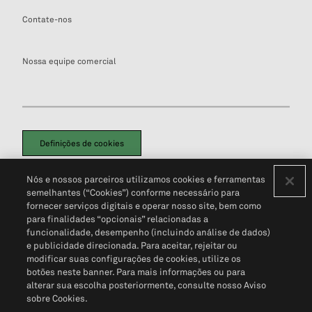
Contate-nos
Nossa equipe comercial
Definições de cookies
Disclaimers Legais
Termos de Uso
Aviso de Cookies
Nós e nossos parceiros utilizamos cookies e ferramentas
Política de Privacidade
Portal de privacidade do cliente (em inglês)
semelhantes (“Cookies”) conforme necessário para
Não Venda Minhas Informações Pessoais
© 2026 S&P Global
fornecer serviços digitais e operar nosso site, bem como
para finalidades “opcionais” relacionadas a
funcionalidade, desempenho (incluindo análise de dados)
e publicidade direcionada. Para aceitar, rejeitar ou
modificar suas configurações de cookies, utilize os
botões neste banner. Para mais informações ou para
alterar sua escolha posteriormente, consulte nosso Aviso
sobre Cookies.