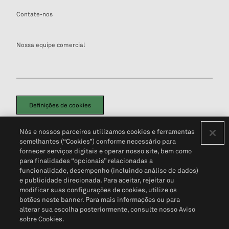
Contate-nos
Nossa equipe comercial
Definições de cookies
Disclaimers Legais
Termos de Uso
Aviso de Cookies
Nós e nossos parceiros utilizamos cookies e ferramentas
Política de Privacidade
Portal de privacidade do cliente (em inglês)
semelhantes (“Cookies”) conforme necessário para
Não Venda Minhas Informações Pessoais
© 2026 S&P Global
fornecer serviços digitais e operar nosso site, bem como
para finalidades “opcionais” relacionadas a
funcionalidade, desempenho (incluindo análise de dados)
e publicidade direcionada. Para aceitar, rejeitar ou
modificar suas configurações de cookies, utilize os
botões neste banner. Para mais informações ou para
alterar sua escolha posteriormente, consulte nosso Aviso
sobre Cookies.