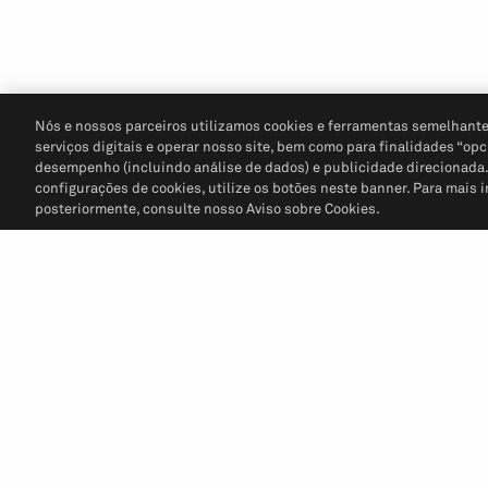
Nós e nossos parceiros utilizamos cookies e ferramentas semelhante
serviços digitais e operar nosso site, bem como para finalidades “opc
desempenho (incluindo análise de dados) e publicidade direcionada. P
configurações de cookies, utilize os botões neste banner. Para mais 
posteriormente, consulte nosso Aviso sobre Cookies.