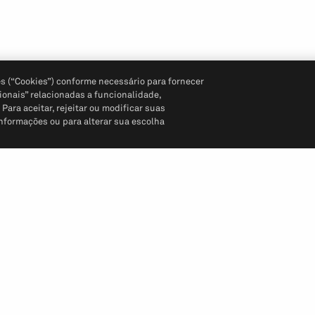
s (“Cookies”) conforme necessário para fornecer
ionais” relacionadas a funcionalidade,
ara aceitar, rejeitar ou modificar suas
informações ou para alterar sua escolha
Siga-nos