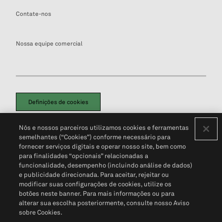
Contate-nos
Nossa equipe comercial
Definições de cookies
Disclaimers Legais
Termos de Uso
Aviso de Cookies
Nós e nossos parceiros utilizamos cookies e ferramentas
Política de Privacidade
Portal de privacidade do cliente (em inglês)
semelhantes (“Cookies”) conforme necessário para
Não Venda Minhas Informações Pessoais
© 2026 S&P Global
fornecer serviços digitais e operar nosso site, bem como
para finalidades “opcionais” relacionadas a
funcionalidade, desempenho (incluindo análise de dados)
e publicidade direcionada. Para aceitar, rejeitar ou
modificar suas configurações de cookies, utilize os
botões neste banner. Para mais informações ou para
alterar sua escolha posteriormente, consulte nosso Aviso
sobre Cookies.