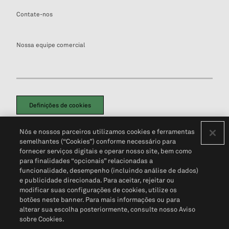
Contate-nos
Nossa equipe comercial
Definições de cookies
Disclaimers Legais
Termos de Uso
Aviso de Cookies
Nós e nossos parceiros utilizamos cookies e ferramentas
Política de Privacidade
Portal de privacidade do cliente (em inglês)
semelhantes (“Cookies”) conforme necessário para
Não Venda Minhas Informações Pessoais
© 2026 S&P Global
fornecer serviços digitais e operar nosso site, bem como
para finalidades “opcionais” relacionadas a
funcionalidade, desempenho (incluindo análise de dados)
e publicidade direcionada. Para aceitar, rejeitar ou
modificar suas configurações de cookies, utilize os
botões neste banner. Para mais informações ou para
alterar sua escolha posteriormente, consulte nosso Aviso
sobre Cookies.