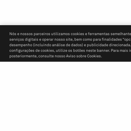
Nós e nossos parceiros utilizamos cookies e ferramentas semelhante
serviços digitais e operar nosso site, bem como para finalidades “opc
desempenho (incluindo análise de dados) e publicidade direcionada. P
configurações de cookies, utilize os botões neste banner. Para mais 
posteriormente, consulte nosso Aviso sobre Cookies.