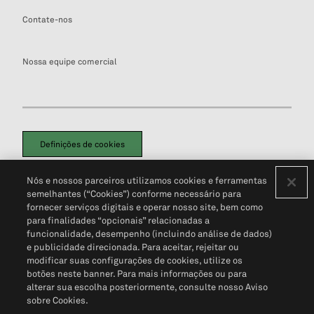
Contate-nos
Nossa equipe comercial
Definições de cookies
Disclaimers Legais
Termos de Uso
Aviso de Cookies
Nós e nossos parceiros utilizamos cookies e ferramentas
Política de Privacidade
Portal de privacidade do cliente (em inglês)
semelhantes (“Cookies”) conforme necessário para
Não Venda Minhas Informações Pessoais
© 2026 S&P Global
fornecer serviços digitais e operar nosso site, bem como
para finalidades “opcionais” relacionadas a
funcionalidade, desempenho (incluindo análise de dados)
e publicidade direcionada. Para aceitar, rejeitar ou
modificar suas configurações de cookies, utilize os
botões neste banner. Para mais informações ou para
alterar sua escolha posteriormente, consulte nosso Aviso
sobre Cookies.