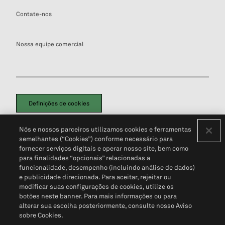
Contate-nos
Nossa equipe comercial
Definições de cookies
Disclaimers Legais
Termos de Uso
Aviso de Cookies
Nós e nossos parceiros utilizamos cookies e ferramentas
Política de Privacidade
Portal de privacidade do cliente (em inglês)
semelhantes (“Cookies”) conforme necessário para
Não Venda Minhas Informações Pessoais
© 2026 S&P Global
fornecer serviços digitais e operar nosso site, bem como
para finalidades “opcionais” relacionadas a
funcionalidade, desempenho (incluindo análise de dados)
e publicidade direcionada. Para aceitar, rejeitar ou
modificar suas configurações de cookies, utilize os
botões neste banner. Para mais informações ou para
alterar sua escolha posteriormente, consulte nosso Aviso
sobre Cookies.