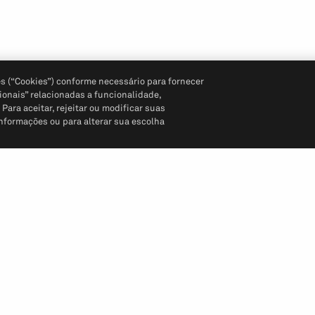
s (“Cookies”) conforme necessário para fornecer
ionais” relacionadas a funcionalidade,
ara aceitar, rejeitar ou modificar suas
informações ou para alterar sua escolha
Siga-nos