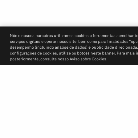
Nós e nossos parceiros utilizamos cookies e ferramentas semelhante
serviços digitais e operar nosso site, bem como para finalidades “opc
desempenho (incluindo análise de dados) e publicidade direcionada. P
configurações de cookies, utilize os botões neste banner. Para mais 
posteriormente, consulte nosso Aviso sobre Cookies.