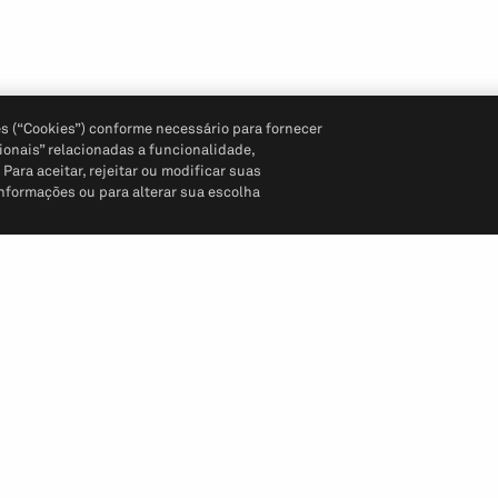
s (“Cookies”) conforme necessário para fornecer
ionais” relacionadas a funcionalidade,
ara aceitar, rejeitar ou modificar suas
informações ou para alterar sua escolha
Siga-nos