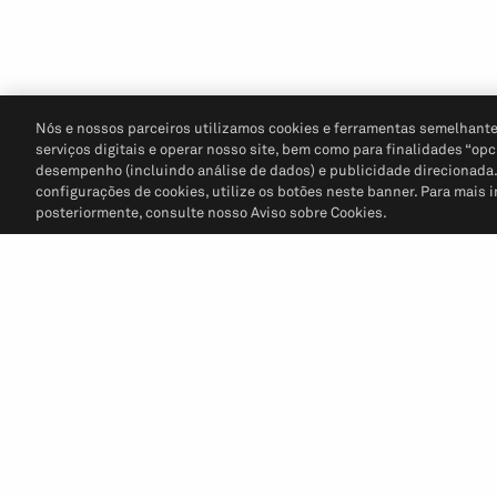
Nós e nossos parceiros utilizamos cookies e ferramentas semelhante
serviços digitais e operar nosso site, bem como para finalidades “opc
desempenho (incluindo análise de dados) e publicidade direcionada. P
configurações de cookies, utilize os botões neste banner. Para mais 
posteriormente, consulte nosso Aviso sobre Cookies.