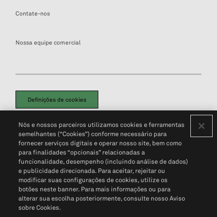
Contate-nos
Nossa equipe comercial
Definições de cookies
Disclaimers Legais
Termos de Uso
Aviso de Cookies
Nós e nossos parceiros utilizamos cookies e ferramentas
Política de Privacidade
Portal de privacidade do cliente (em inglês)
semelhantes (“Cookies”) conforme necessário para
Não Venda Minhas Informações Pessoais
© 2026 S&P Global
fornecer serviços digitais e operar nosso site, bem como
para finalidades “opcionais” relacionadas a
funcionalidade, desempenho (incluindo análise de dados)
e publicidade direcionada. Para aceitar, rejeitar ou
modificar suas configurações de cookies, utilize os
botões neste banner. Para mais informações ou para
alterar sua escolha posteriormente, consulte nosso Aviso
sobre Cookies.