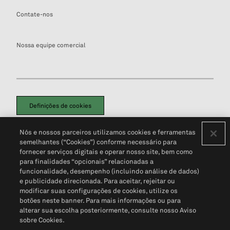
Contate-nos
Nossa equipe comercial
Definições de cookies
Disclaimers Legais
Termos de Uso
Aviso de Cookies
Nós e nossos parceiros utilizamos cookies e ferramentas
Política de Privacidade
Portal de privacidade do cliente (em inglês)
semelhantes (“Cookies”) conforme necessário para
Não Venda Minhas Informações Pessoais
© 2026 S&P Global
fornecer serviços digitais e operar nosso site, bem como
para finalidades “opcionais” relacionadas a
funcionalidade, desempenho (incluindo análise de dados)
e publicidade direcionada. Para aceitar, rejeitar ou
modificar suas configurações de cookies, utilize os
botões neste banner. Para mais informações ou para
alterar sua escolha posteriormente, consulte nosso Aviso
sobre Cookies.