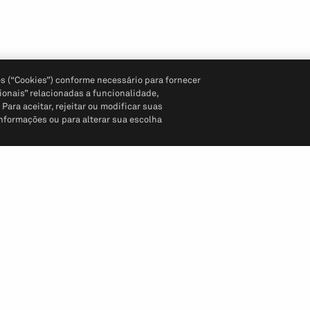
s (“Cookies”) conforme necessário para fornecer
ionais” relacionadas a funcionalidade,
ara aceitar, rejeitar ou modificar suas
informações ou para alterar sua escolha
Siga-nos