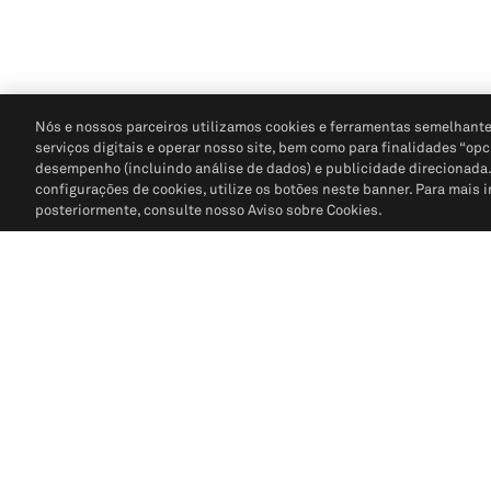
Nós e nossos parceiros utilizamos cookies e ferramentas semelhante
serviços digitais e operar nosso site, bem como para finalidades “opc
desempenho (incluindo análise de dados) e publicidade direcionada. P
configurações de cookies, utilize os botões neste banner. Para mais 
posteriormente, consulte nosso Aviso sobre Cookies.