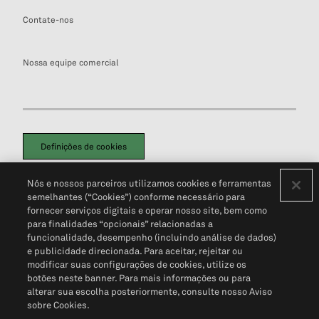
Contate-nos
Nossa equipe comercial
Definições de cookies
Disclaimers Legais
Termos de Uso
Aviso de Cookies
Nós e nossos parceiros utilizamos cookies e ferramentas
Política de Privacidade
Portal de privacidade do cliente (em inglês)
semelhantes (“Cookies”) conforme necessário para
Não Venda Minhas Informações Pessoais
© 2026 S&P Global
fornecer serviços digitais e operar nosso site, bem como
para finalidades “opcionais” relacionadas a
funcionalidade, desempenho (incluindo análise de dados)
e publicidade direcionada. Para aceitar, rejeitar ou
modificar suas configurações de cookies, utilize os
botões neste banner. Para mais informações ou para
alterar sua escolha posteriormente, consulte nosso Aviso
sobre Cookies.