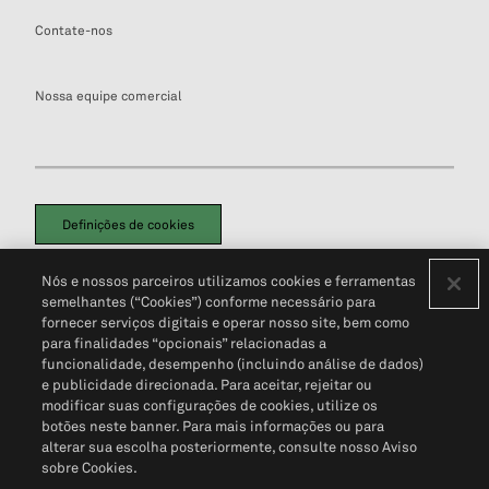
Contate-nos
Nossa equipe comercial
Definições de cookies
Disclaimers Legais
Termos de Uso
Aviso de Cookies
Nós e nossos parceiros utilizamos cookies e ferramentas
Política de Privacidade
Portal de privacidade do cliente (em inglês)
semelhantes (“Cookies”) conforme necessário para
Não Venda Minhas Informações Pessoais
© 2026 S&P Global
fornecer serviços digitais e operar nosso site, bem como
para finalidades “opcionais” relacionadas a
funcionalidade, desempenho (incluindo análise de dados)
e publicidade direcionada. Para aceitar, rejeitar ou
modificar suas configurações de cookies, utilize os
botões neste banner. Para mais informações ou para
alterar sua escolha posteriormente, consulte nosso Aviso
sobre Cookies.