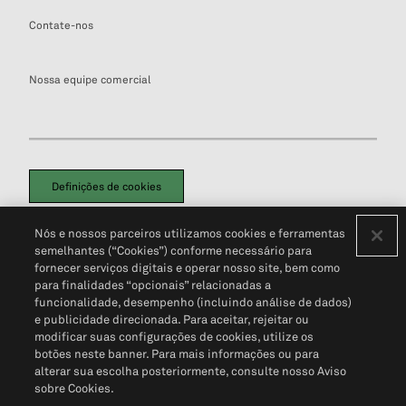
Contate-nos
Nossa equipe comercial
Definições de cookies
Disclaimers Legais
Termos de Uso
Aviso de Cookies
Nós e nossos parceiros utilizamos cookies e ferramentas
Política de Privacidade
Portal de privacidade do cliente (em inglês)
semelhantes (“Cookies”) conforme necessário para
Não Venda Minhas Informações Pessoais
© 2026 S&P Global
fornecer serviços digitais e operar nosso site, bem como
para finalidades “opcionais” relacionadas a
funcionalidade, desempenho (incluindo análise de dados)
e publicidade direcionada. Para aceitar, rejeitar ou
modificar suas configurações de cookies, utilize os
botões neste banner. Para mais informações ou para
alterar sua escolha posteriormente, consulte nosso Aviso
sobre Cookies.