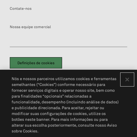
Contate-nos
Nossa equipe comercial
Definições de cookies
Disclaimers Legais
Termos de Uso
Aviso de Cookies
Nós e nossos parceiros utilizamos cookies e ferramentas
Política de Privacidade
Portal de privacidade do cliente (em inglês)
semelhantes (“Cookies”) conforme necessário para
Não Venda Minhas Informações Pessoais
© 2026 S&P Global
fornecer serviços digitais e operar nosso site, bem como
para finalidades “opcionais” relacionadas a
funcionalidade, desempenho (incluindo análise de dados)
e publicidade direcionada. Para aceitar, rejeitar ou
modificar suas configurações de cookies, utilize os
botões neste banner. Para mais informações ou para
alterar sua escolha posteriormente, consulte nosso Aviso
sobre Cookies.